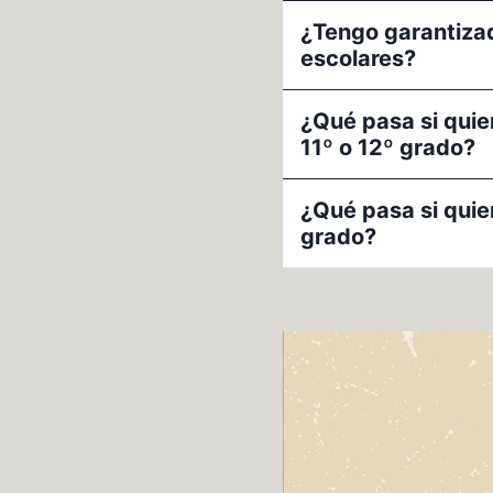
¿Tengo garantizad
escolares?
¿Qué pasa si quier
11º o 12º grado?
¿Qué pasa si quier
grado?