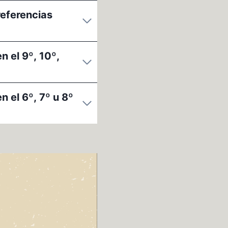
referencias
n el 9º, 10º,
n el 6º, 7º u 8º